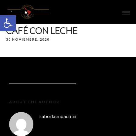
Open toolbar
CAFÉ CON LECHE
30 NOVIEMBRE, 2020
ABOUT THE AUTHOR
saborlatinoadmin