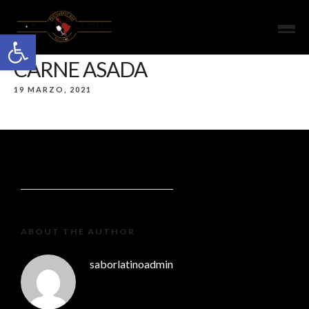
Open toolbar
CARNE ASADA
19 MARZO, 2021
ABOUT THE AUTHOR
saborlatinoadmin