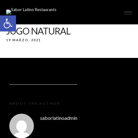
Open toolbar
JUGO NATURAL
19 MARZO, 2021
ABOUT THE AUTHOR
saborlatinoadmin