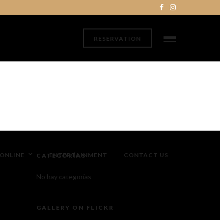
RESERVATION
ONLINE
ENTERTAINMENT
CONTACT US
CATEGORÍAS
No hay categorías
GALLERY ON FLICKR