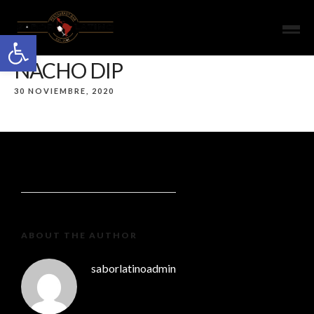
Open toolbar
NACHO DIP
30 NOVIEMBRE, 2020
ABOUT THE AUTHOR
saborlatinoadmin