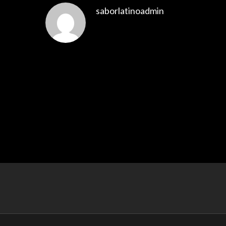
saborlatinoadmin