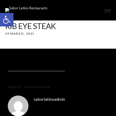
Open toolbar
RIB EYE STEAK
19 MARZO, 2021
ABOUT THE AUTHOR
saborlatinoadmin