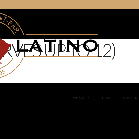
ERVES UP TO 12)
MENU
HOME
ORDER 