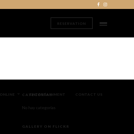
RESERVATION
ONLINE
ENTERTAINMENT
CONTACT US
CATEGORÍAS
No hay categorías
GALLERY ON FLICKR