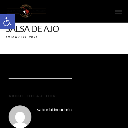
Open toolbar
SALSA DE AJO
19 MARZO, 2021
ABOUT THE AUTHOR
saborlatinoadmin