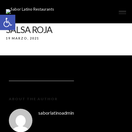
Open toolbar
SALSA ROJA
19 MARZO, 2021
ABOUT THE AUTHOR
saborlatinoadmin