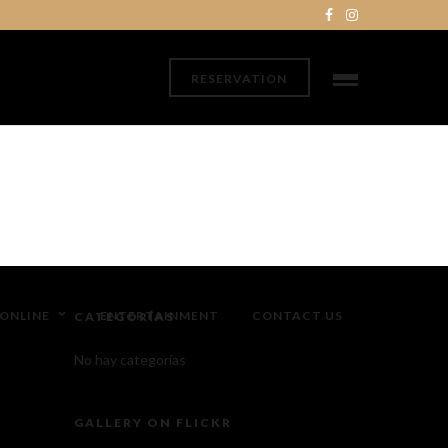
RESERVATION
ONLINE
ENTERTAINMENT
CONTACT US
CATEGORÍAS
No hay categorías
GALLERY ON FLICKR