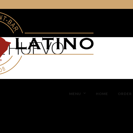
E HUEVO
MENU
HOME
ORDER 