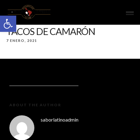
Open toolbar
TACOS DE CAMARÓN
7 ENERO, 2021
ABOUT THE AUTHOR
saborlatinoadmin