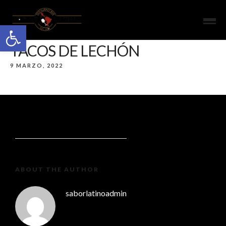
Open toolbar
TACOS DE LECHÓN
9 MARZO, 2022
ABOUT THE AUTHOR
saborlatinoadmin