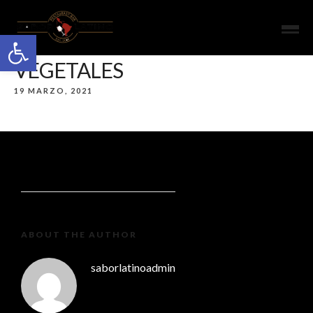
Open toolbar
VEGETALES
19 MARZO, 2021
ABOUT THE AUTHOR
saborlatinoadmin