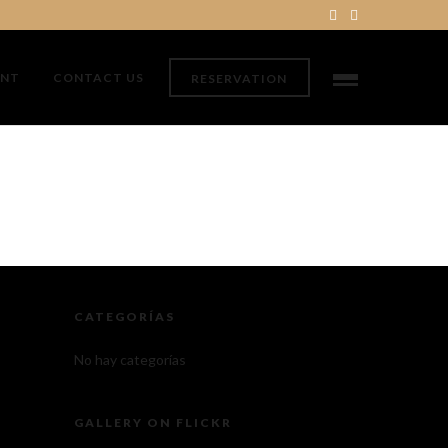
ENT
CONTACT US
RESERVATION
CATEGORÍAS
No hay categorías
GALLERY ON FLICKR