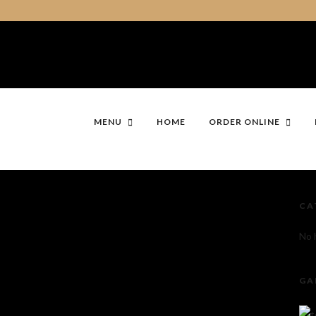
MENU
HOME
ORDER ONLINE
CA
No 
GA